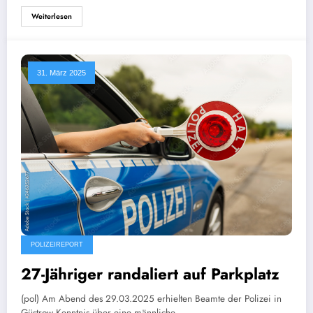
Weiterlesen
31. März 2025
POLIZEIREPORT
27-Jähriger randaliert auf Parkplatz
(pol) Am Abend des 29.03.2025 erhielten Beamte der Polizei in
Güstrow Kenntnis über eine männliche…