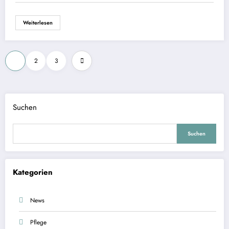
Weiterlesen
Seitennummerierung
1
2
3
der
Beiträge
Suchen
Suchen
Kategorien
News
Pflege