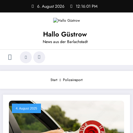
Zum
6. August 2026
12:16:02 PM
Inhalt
springen
Hallo Güstrow
News aus der Barlachstadt
Start
Polizeireport
4. August 2025