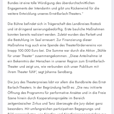
Bundes ist eine tolle Würdigung des überdurchschnittlichen
Engagements der Intendantin und gibt uns Rückenwind für die
weitere Entwicklung unseres Ernst-Barlach-Theaters.“
Die Bühne befindet sich in Trägerschaft des Landkreises Rostock
und ist dringend sanierungsbedürftig. Erste bauliche Maßnahmen
konnten bereits realisiert werden. Zuletzt wurden das Parkett und
die Bestuhlung im Saal erneuert. Zur Finanzierung dieser
Maßnahme trug auch eine Spende des Theaterfördervereins von
knapp 100.000 Euro bei. Die Summe war durch die Aktion „Stühle
für unser Theater“ zusammengekommen. „Diese Anteilnahme ist
ein Bekenntnis der Menschen in unserer Region zum Ernst-Barlach-
Theater und zeigt uns, wie verbunden sich unser Publikum mit
ihrem Theater fühlt“, sagt Johanna Sandberg.
Die Jury des Theaterpreises lobt vor allem die Bandbreite des Ernst-
Barlach-Theaters. In der Begründung heißt es: „Die neu initiierte
Öffnung des Programms für performative Ansätze und in die Freie
Szene hinein durch Kooperationsprojekte im Bereich
zeitgenössischer Zirkus und Tanz überzeugte die Jury dabei ganz
besonders. Mit umfangreichen partizipativen Begegnungs- und