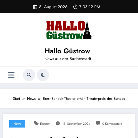
Zum
8. August 2026
7:03:12 PM
Inhalt
springen
Hallo Güstrow
News aus der Barlachstadt
Start
News
Ernst-Barlach-Theater erhält Theaterpreis des Bundes
News
Theater
11. September 2024
0 Kommentare