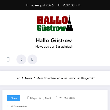
Zum
6. August 2026
9:32:03 PM
Inhalt
springen
Hallo Güstrow
News aus der Barlachstadt
Start
News
Mehr Sprechzeiten ohne Termin im Bürgerbüro
,
News
Bürgerbüro
Stadt
28. Mai 2025
0 Kommentare