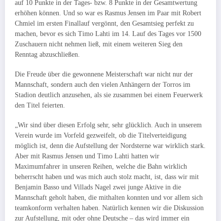
auf 10 Punkte in der Tages- bzw. 8 Punkte in der Gesamtwertung
erhöhen können. Und so war es Rasmus Jensen im Paar mit Robert
Chmiel im ersten Finallauf vergönnt, den Gesamtsieg perfekt zu
machen, bevor es sich Timo Lahti im 14. Lauf des Tages vor 1500
Zuschauern nicht nehmen ließ, mit einem weiteren Sieg den
Renntag abzuschließen.
Die Freude über die gewonnene Meisterschaft war nicht nur der
Mannschaft, sondern auch den vielen Anhängern der Torros im
Stadion deutlich anzusehen, als sie zusammen bei einem Feuerwerk
den Titel feierten.
„Wir sind über diesen Erfolg sehr, sehr glücklich. Auch in unserem
Verein wurde im Vorfeld gezweifelt, ob die Titelverteidigung
möglich ist, denn die Aufstellung der Nordsterne war wirklich stark.
Aber mit Rasmus Jensen und Timo Lahti hatten wir
Maximumfahrer in unseren Reihen, welche die Bahn wirklich
beherrscht haben und was mich auch stolz macht, ist, dass wir mit
Benjamin Basso und Villads Nagel zwei junge Aktive in die
Mannschaft geholt haben, die mithalten konnten und vor allem sich
teamkonform verhalten haben. Natürlich kennen wir die Diskussion
zur Aufstellung, mit oder ohne Deutsche – das wird immer ein