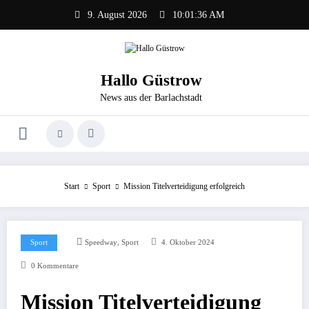
Zum
9. August 2026
10:01:36 AM
Inhalt
springen
Hallo Güstrow
News aus der Barlachstadt
Start
Sport
Mission Titelverteidigung erfolgreich
,
Sport
Speedway
Sport
4. Oktober 2024
0 Kommentare
Mission Titelverteidigung