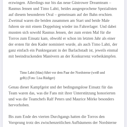
erzwingen. Allerdings nur bis das neue Güstrower Dreamteam –
Rasmus Jensen und Timo Lahti, beides ausgesprochene Spezialisten
auf diesem besonderen Oval – gemeinsam auf der Bahn erschien.
Zweimal waren die beiden zusammen am Start und beide Male
fuhren sie mit einem Doppelsieg wieder ins Fahrerlager. Und dabei
mussten sich sowohl Rasmus Jensen, der zum ersten Mal für die
Torros zum Einsatz kam, obwohl er schon im letzten Jahr als einer
der ersten für den Kader nominiert wurde, als auch Timo Lahti, der
ganz einfach ein Punktegarant in der Barlachstadt ist, jeweils einmal
mit beeindruckenden Manövern an der Konkurrenz vorbeikämpfen.
Timo Lahti (blau) führt vor dem Paar der Nordsterne (weiß und
gelb) (Foto: Lisa Rüdiger)
Genau dieser Kampfgeist und der bedingungslose Einsatz für das
Team waren das, was die Fans mit ihrer Unterstützung honorierten
und was die Teamchefs Ralf Peters und Maurice Mörke besonders
hervorhoben.
Bis zum Ende des vierten Durchgangs hatten die Torros den
Vorsprung trotz des zwischenzeitlichen Aufbäumens der Nordsterne