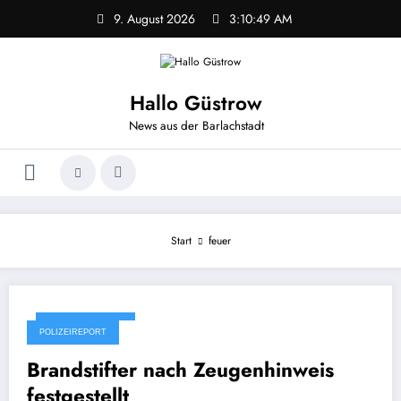
Zum
9. August 2026
3:10:49 AM
Inhalt
springen
Hallo Güstrow
News aus der Barlachstadt
Start
feuer
22. Oktober 2024
POLIZEIREPORT
Brandstifter nach Zeugenhinweis
festgestellt