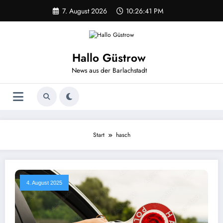
Zum
7. August 2026
10:26:41 PM
Inhalt
springen
Hallo Güstrow
News aus der Barlachstadt
Start
hasch
4. August 2025