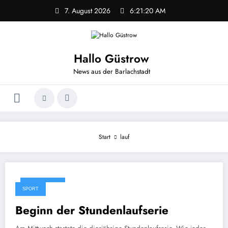
Zum
7. August 2026
6:21:20 AM
Inhalt
springen
Hallo Güstrow
News aus der Barlachstadt
Start
lauf
30. Mai 2025
SPORT
Beginn der Stundenlaufserie