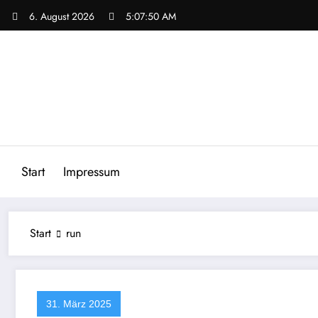
Zum
6. August 2026
5:07:50 AM
Inhalt
springen
Start
Impressum
Start
run
31. März 2025