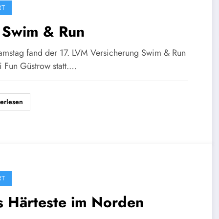
RT
. Swim & Run
mstag fand der 17. LVM Versicherung Swim & Run
i Fun Güstrow statt.…
erlesen
RT
s Härteste im Norden