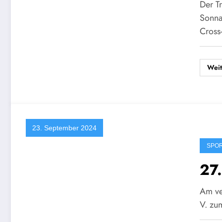
Der T
Sonna
Cross
Weit
23. September 2024
SPO
27.
Am ve
V. zu