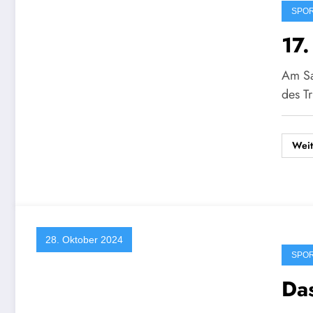
SPO
17
Am Sa
des Tr
Weit
28. Oktober 2024
SPO
Da