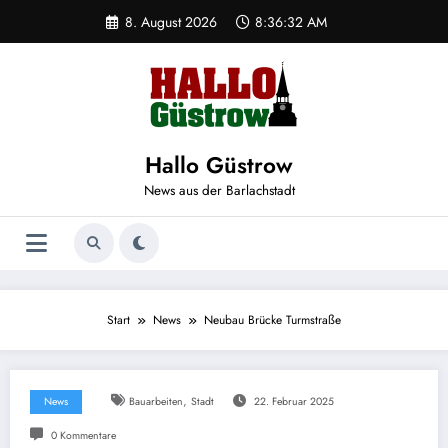
Zum
8. August 2026
8:36:32 AM
Inhalt
springen
Hallo Güstrow
News aus der Barlachstadt
Start
News
Neubau Brücke Turmstraße
,
News
Bauarbeiten
Stadt
22. Februar 2025
0 Kommentare