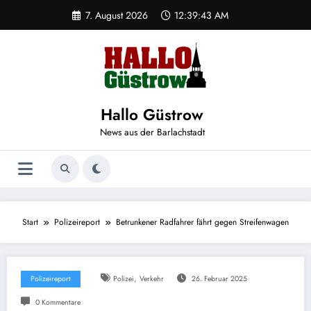
Zum
7. August 2026
12:39:43 AM
Inhalt
springen
Hallo Güstrow
News aus der Barlachstadt
Start
Polizeireport
Betrunkener Radfahrer fährt gegen Streifenwagen
,
Polizeireport
Polizei
Verkehr
26. Februar 2025
0 Kommentare